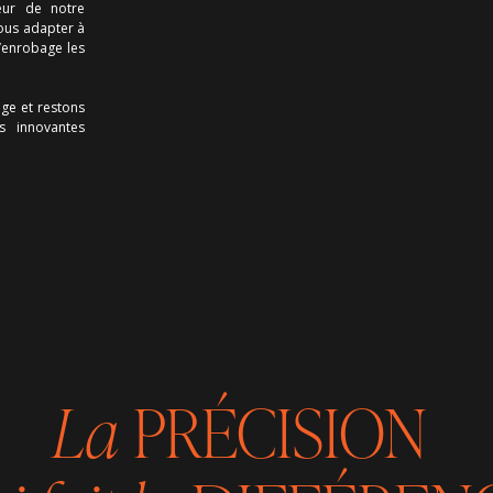
œur de notre
 nous adapter à
’enrobage les
age et restons
s innovantes
La
PRÉCISION