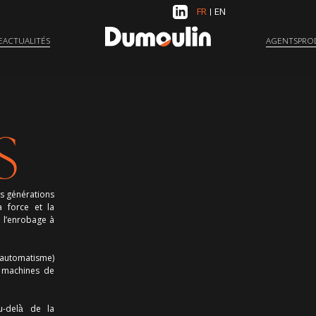
FR
EN
E
ACTUALITÉS
AGENTS
PRO
S
es générations
a force et la
l’enrobage à
 automatisme)
 machines de
u-delà̀ de la